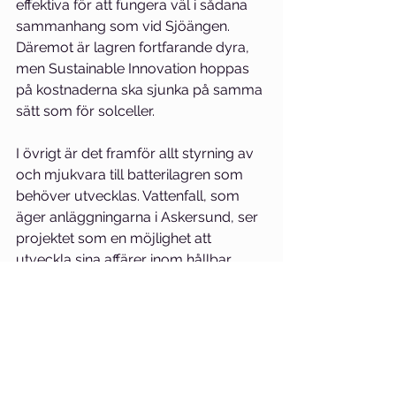
effektiva för att fungera väl i sådana 
sammanhang som vid Sjöängen. 
Däremot är lagren fortfarande dyra, 
men Sustainable Innovation hoppas 
på kostnaderna ska sjunka på samma 
sätt som för solceller.
I övrigt är det framför allt styrning av 
och mjukvara till batterilagren som 
behöver utvecklas. Vattenfall, som 
äger anläggningarna i Askersund, ser 
projektet som en möjlighet att 
utveckla sina affärer inom hållbar 
energi.
– De tittar på hur man kan sälja detta 
på en bredare marknad, som ett 
koncept helt enkelt. Sedan sprider vi 
resultaten även till beställare, såsom 