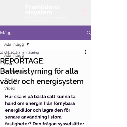
Inlägg
Alla inlägg
27 okt. 2018
3 min läsning
Alla inlägg
REPORTAGE:
Event
Batteristyrning för alla
Utlysningar
väder och energisystem
Artiklar
Video
Hur ska vi på bästa sätt kunna ta 
hand om energin från förnybara 
energikällor och lagra den för 
senare användning i stora 
fastigheter? Den frågan sysselsätter 