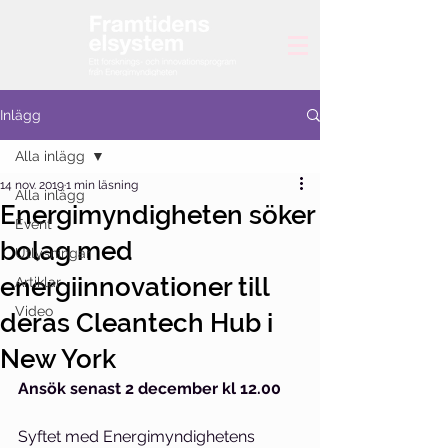
Inlägg
Alla inlägg
14 nov. 2019
1 min läsning
Alla inlägg
Energimyndigheten söker
Event
bolag med
Utlysningar
energiinnovationer till
Artiklar
Video
deras Cleantech Hub i
New York
Ansök senast 2 december kl 12.00
Syftet med Energimyndighetens 