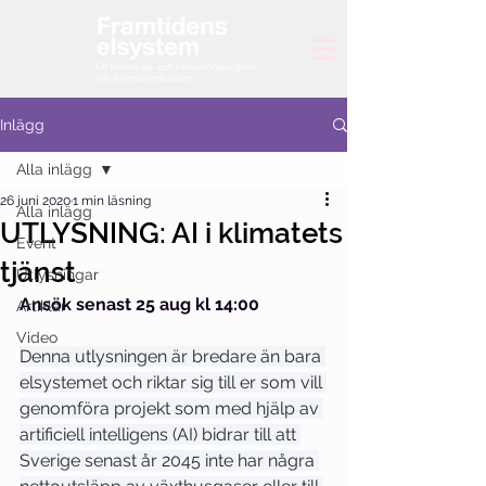
Inlägg
Alla inlägg
26 juni 2020
1 min läsning
Alla inlägg
UTLYSNING: AI i klimatets
Event
tjänst
Utlysningar
Ansök senast 25 aug kl 14:00
Artiklar
Video
Denna utlysningen är bredare än bara 
elsystemet och riktar sig till er som vill 
genomföra projekt som med hjälp av 
artificiell intelligens (AI) bidrar till att 
Sverige senast år 2045 inte har några 