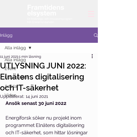
Inlägg
Alla inlägg
11 juni 2021
1 min läsning
Alla inlägg
UTLYSNING JUNI 2022:
Event
Elnätens digitalisering
Utlysningar
och IT-säkerhet
Artiklar
Video
Uppdaterat:
14 juni 2021
Ansök senast 30 juni 2022
Energiforsk söker nu projekt inom 
programmet Elnätens digitalisering 
och IT-säkerhet, som hittar lösningar 