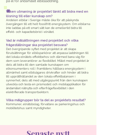
på el för ändamålet elbilsladdning.
Vilken utmaning är projektet tänkt att bidra med en
lösning till eller kunskap om?
Andelen elbilar i Sverige måste öka för att påskynda
övergången till ett helt fossilfritt energisystem. Om elbilarna
inte laddas på ett smart sätt kan de emellertid bidra till
effekt- och kapacitetsbrist i elnätet.
Vad är målsättningen med projektet och vilka
frågeställningar ska projektet besvara?
Det övergripande syftet med projektet är att skapa
förutsättningar för elbilsparkörer att anpassa laddningen till
det lokala elnätets effektbehov och därmed bana väg för
dem som leverantörer av flexibilitet. Målet med projektet är
dels att bidra till den samlade kunskapen om
elkonsumenters roll i framtidens hållbara energisystem i
allmänhet samt elbilsägares drivkrafter och hinder att bidra
till upprätthållandet av den lokala effektbalansen i
synnerhet, dels att med utgångspunkt från den kunskapen
utveckla och testa en prismodell och mobilapplikation för
ändamålet nätnytta och efterfrågeflexibilitet i den
elektrifierade transportsektorn.
Vilka målgrupper bör ta del av projektets resultat?
Kommuner, elnätsbolag, förvaltare av parkeringshus och
mobilitetshus samt myndigheter.
Senaste nytt