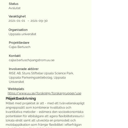
Status
Avslutat
Varaktighet
2021-01-01
–
2021-09-30
Organisation
Uppsala universitet
Projektledare
Cajsa Bartusch
Kontakt
cajsa.bartusch@angstrom.uu.se
Involverade aktörer
RISE AB, Stuns Stiftelse Upsala Science Park,
Uppsala Parkeringsaktiebolag, Uppsala
Universitet
Webbplats
https://www.uu.se/forskning/forskargrupper/use
r/
Projektbeskrivning
Målet med projektet är att - med ett tvärvetenskapligt
angreppssätt som kombinerar kvalitativa och
kvantitativa metoder - estimera den socioekonomiska
potentialen för elbilsägare att agera flexibilitetsresurs i
lokala elnät samt att utveckla en prismodell och
mobilapplikation som främjar flexibilitet i efterfrågan