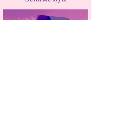
Ny rapport: Framtidens
elsystem kräver mer
kunskap om ekologisk
hållbarhet