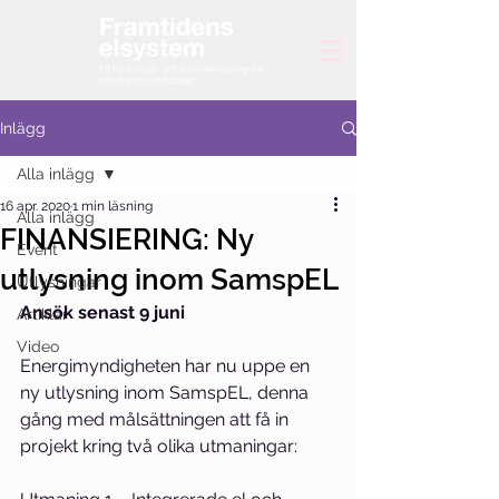
Inlägg
Alla inlägg
16 apr. 2020
1 min läsning
Alla inlägg
FINANSIERING: Ny
Event
utlysning inom SamspEL
Utlysningar
Ansök senast 9 juni
Artiklar
Video
Energimyndigheten har nu uppe en 
ny utlysning inom SamspEL, denna 
gång med målsättningen att få in 
projekt kring två olika utmaningar: 