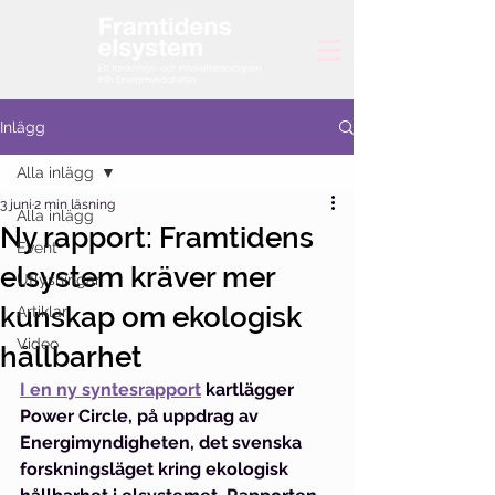
Inlägg
Alla inlägg
3 juni
2 min läsning
Alla inlägg
Ny rapport: Framtidens
Event
elsystem kräver mer
Utlysningar
kunskap om ekologisk
Artiklar
Video
hållbarhet
I en ny syntesrapport
 kartlägger 
Power Circle, på uppdrag av 
Energimyndigheten, det svenska 
forskningsläget kring ekologisk 