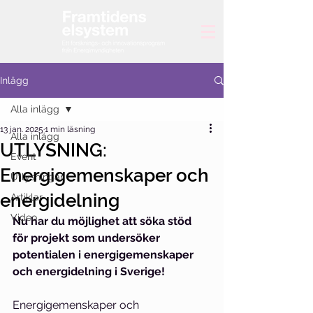
Inlägg
Alla inlägg
13 jan. 2025
1 min läsning
Alla inlägg
UTLYSNING:
Event
Energigemenskaper och
Utlysningar
energidelning
Artiklar
Video
Nu har du möjlighet att söka stöd 
för projekt som undersöker 
potentialen i energigemenskaper 
och energidelning i Sverige! 
Energigemenskaper och 