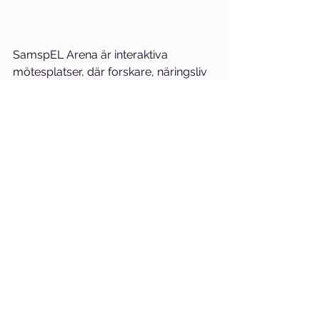
SamspEL Arena är interaktiva 
mötesplatser, där forskare, näringsliv 
och myndigheter samlas för att 
diskutera aktuella forskning. 
Video
Artiklar
Visa alla
Senaste inlägg