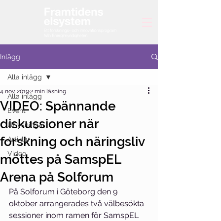
Inlägg
Alla inlägg
4 nov. 2019
2 min läsning
Alla inlägg
VIDEO: Spännande
Event
diskussioner när
Utlysningar
forskning och näringsliv
Artiklar
Video
möttes på SamspEL
Arena på Solforum
På Solforum i Göteborg den 9 
oktober arrangerades två välbesökta 
sessioner inom ramen för SamspEL 