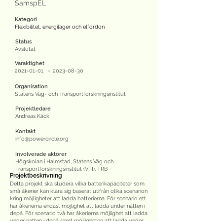
SamspEL
Kategori
Flexibilitet, energilager och elfordon
Status
Avslutat
Varaktighet
2021-01-01
–
2023-08-30
Organisation
Statens Väg- och Transportforskningsinstitut
Projektledare
Andreas Käck
Kontakt
info@powercircle.org
Involverade aktörer
Högskolan i Halmstad, Statens Väg och
Transportforskningsinstitut (VTI), TRB
Projektbeskrivning
Detta projekt ska studera vilka batterikapaciteter som
små åkerier kan klara sig baserat utifrån olika scenarion
kring möjligheter att ladda batterierna. För scenario ett
har åkerierna endast möjlighet att ladda under natten i
depå. För scenario två har åkerierna möjlighet att ladda
under natten i depå samt möjligheten att ladda under