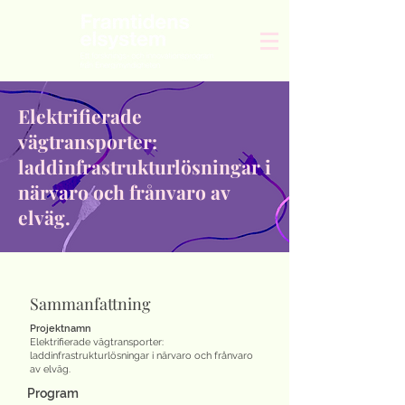
Elektrifierade
vägtransporter:
laddinfrastrukturlösningar i
närvaro och frånvaro av
elväg.
Sammanfattning
Projektnamn
Elektrifierade vägtransporter:
laddinfrastrukturlösningar i närvaro och frånvaro
av elväg.
Program