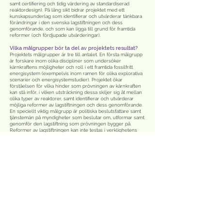
samt certifiering och tidig värdering av standardiserad
reaktordesign). På lång sikt bidrar projektet med ett
kunskapsunderlag som identifierar och utvärderar tänkbara
förändringar i den svenska lagstiftningen och dess
genomförande, och som kan ligga till grund för framtida
reformer (och fördjupade utvärderingar).
Vilka målgrupper bör ta del av projektets resultat?
Projektets målgrupper är tre till antalet. En första målgrupp
är forskare inom olika discipliner som undersöker
kärnkraftens möjligheter och roll i ett framtida fossilfritt
energisystem (exempelvis inom ramen för olika explorativa
scenarier och energisystemstudier). Projektet ökar
förståelsen för vilka hinder som prövningen av kärnkraften
kan stå inför, i vilken utsträckning dessa skiljer sig åt mellan
olika typer av reaktorer, samt identifierar och utvärderar
möjliga reformer av lagstiftningen och dess genomförande.
En speciellt viktig målgrupp är politiska beslutsfattare samt
tjänstemän på myndigheter som beslutar om, utformar samt
genomför den lagstiftning som prövningen bygger på.
Reformer av lagstiftningen kan inte testas i verklighetens
laboratorium, men projektet kan bidra med kunskap om
viktiga – positiva och negativa – erfarenheter från andra
länder, samt om hur överförbara dessa erfarenheter är till
den svenska kontexten. Slutligen är även energibranschen
en viktig målgrupp. Projektet klargör lagstiftningens innehåll
för potentiella investerare. En viktig förutsättning för en
ändamålsenlig prövning är dialog, tillit och
kunskapsöverföring mellan myndigheter och företag.