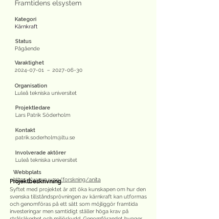
Framtidens elsystem
Kategori
Kärnkraft
Status
Pågående
Varaktighet
2024-07-01
–
2027-06-30
Organisation
Luleå tekniska universitet
Projektledare
Lars Patrik Söderholm
Kontakt
patrik.soderholm@ltu.se
Involverade aktörer
Luleå tekniska universitet
Webbplats
https://www.uu.se/forskning/anita
Projektbeskrivning
Syftet med projektet är att öka kunskapen om hur den
svenska tillståndsprövningen av kärnkraft kan utformas
och genomföras på ett sätt som möjliggör framtida
investeringar men samtidigt ställer höga krav på
strålsäkerhet och miljöskydd. Genomförandet bygger