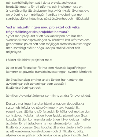
och samhällelig kontext. I detta projekt analyseras
förutsättningarna för att utforma och implementera en
ändamålsenlig tillståndsprövning av kärnkraft i Sverige, dvs
en prövning som möjliggör framtida investeringar men
samtidigt ställer höga krav på strålsäkerhet och miljöskydd.
Vad är målsättningen med projektet och vilka
frågeställningar ska projektet besvara?
Syftet med projektet är att öka kunskapen om hur den
svenska tillståndsprövningen av kärnkraft kan utformas och
genomföras på ett sätt som möjliggör framtida investeringar
men samtidigt ställer höga krav på strålsäkerhet och
miljöskydd.
På kort sikt bidrar projektet med:
(a) en ökad förståelse för hur den rådande lagstiftningen
kommer att påverka framtida investeringar i svensk kärnkraft;
(b) ökad kunskap om hur andra länder har hanterat de
avvägningar och utmaningar som uppstår i
tillståndsprövningar; och
(c) vilka relevanta lärdomar som finns att dra för svensk del.
Dessa utmaningar handlar bland annat om det politiska
systemets inflytande på prövningen (t.ex. kopplat till
regeringars tillåtlighetsförfarande), förhållandet mellan den
centrala och lokala makten i den fysiska planeringen (t.ex.
kopplat till den kommunala vetorätten i Sverige), samt olika
åtgärder för att åstadkomma mer strömlinjeformade
tillståndsprocesser (t.ex. kopplat till andra länders införande
av ett kombinerat konstruktions- och drifttillstånd, tidigt
utpekande av platser och beviljande av placeringstillstånd,