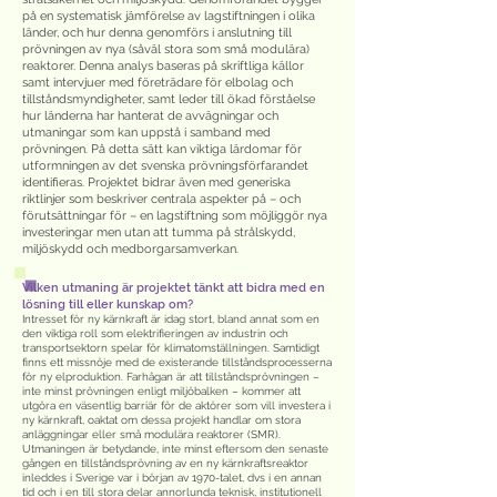
på en systematisk jämförelse av lagstiftningen i olika
länder, och hur denna genomförs i anslutning till
prövningen av nya (såväl stora som små modulära)
reaktorer. Denna analys baseras på skriftliga källor
samt intervjuer med företrädare för elbolag och
tillståndsmyndigheter, samt leder till ökad förståelse
hur länderna har hanterat de avvägningar och
utmaningar som kan uppstå i samband med
prövningen. På detta sätt kan viktiga lärdomar för
utformningen av det svenska prövningsförfarandet
identifieras. Projektet bidrar även med generiska
riktlinjer som beskriver centrala aspekter på – och
förutsättningar för – en lagstiftning som möjliggör nya
investeringar men utan att tumma på strålskydd,
miljöskydd och medborgarsamverkan.
Vilken utmaning är projektet tänkt att bidra med en
lösning till eller kunskap om?
Intresset för ny kärnkraft är idag stort, bland annat som en
den viktiga roll som elektrifieringen av industrin och
transportsektorn spelar för klimatomställningen. Samtidigt
finns ett missnöje med de existerande tillståndsprocesserna
för ny elproduktion. Farhågan är att tillståndsprövningen –
inte minst prövningen enligt miljöbalken – kommer att
utgöra en väsentlig barriär för de aktörer som vill investera i
ny kärnkraft, oaktat om dessa projekt handlar om stora
anläggningar eller små modulära reaktorer (SMR).
Utmaningen är betydande, inte minst eftersom den senaste
gången en tillståndsprövning av en ny kärnkraftsreaktor
inleddes i Sverige var i början av 1970-talet, dvs i en annan
tid och i en till stora delar annorlunda teknisk, institutionell