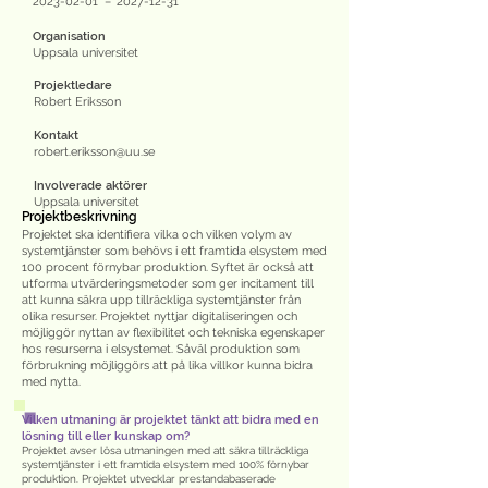
2023-02-01
–
2027-12-31
Organisation
Uppsala universitet
Projektledare
Robert Eriksson
Kontakt
robert.eriksson@uu.se
Involverade aktörer
Uppsala universitet
Projektbeskrivning
Projektet ska identifiera vilka och vilken volym av
systemtjänster som behövs i ett framtida elsystem med
100 procent förnybar produktion. Syftet är också att
utforma utvärderingsmetoder som ger incitament till
att kunna säkra upp tillräckliga systemtjänster från
olika resurser. Projektet nyttjar digitaliseringen och
möjliggör nyttan av flexibilitet och tekniska egenskaper
hos resurserna i elsystemet. Såväl produktion som
förbrukning möjliggörs att på lika villkor kunna bidra
med nytta.
Vilken utmaning är projektet tänkt att bidra med en
lösning till eller kunskap om?
Projektet avser lösa utmaningen med att säkra tillräckliga
systemtjänster i ett framtida elsystem med 100% förnybar
produktion. Projektet utvecklar prestandabaserade