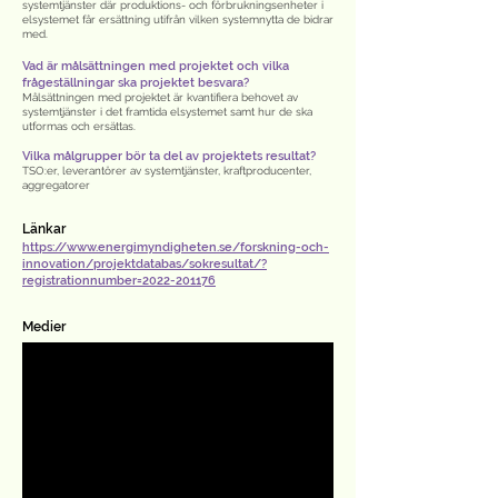
systemtjänster där produktions- och förbrukningsenheter i
elsystemet får ersättning utifrån vilken systemnytta de bidrar
med.
Vad är målsättningen med projektet och vilka
frågeställningar ska projektet besvara?
Målsättningen med projektet är kvantifiera behovet av
systemtjänster i det framtida elsystemet samt hur de ska
utformas och ersättas.
Vilka målgrupper bör ta del av projektets resultat?
TSO:er, leverantörer av systemtjänster, kraftproducenter,
aggregatorer
Länkar
https://www.energimyndigheten.se/forskning-och-
innovation/projektdatabas/sokresultat/?
registrationnumber=2022-201176
Medier