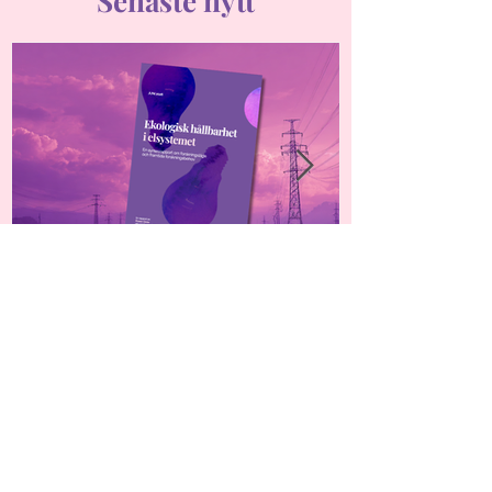
Senaste nytt
Ny rapport: Framtidens
elsystem kräver mer
kunskap om ekologisk
hållbarhet