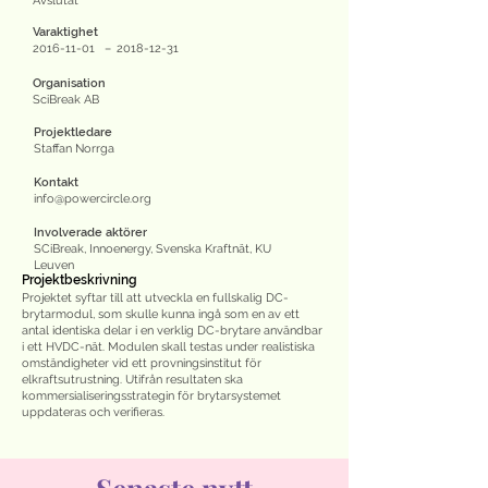
Avslutat
Varaktighet
2016-11-01
–
2018-12-31
Organisation
SciBreak AB
Projektledare
Staffan Norrga
Kontakt
info@powercircle.org
Involverade aktörer
SCiBreak, Innoenergy, Svenska Kraftnät, KU
Leuven
Projektbeskrivning
Projektet syftar till att utveckla en fullskalig DC-
brytarmodul, som skulle kunna ingå som en av ett
antal identiska delar i en verklig DC-brytare användbar
i ett HVDC-nät. Modulen skall testas under realistiska
omständigheter vid ett provningsinstitut för
elkraftsutrustning. Utifrån resultaten ska
kommersialiseringsstrategin för brytarsystemet
uppdateras och verifieras.