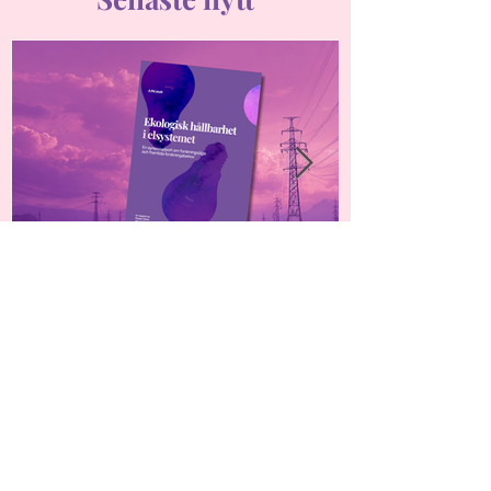
Ny rapport: Framtidens
elsystem kräver mer
kunskap om ekologisk
hållbarhet