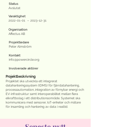
Status
Avslutat
Varaktighet
2022-01-01
–
2023-12-31
Organisation
Affectus AB
Projektledare
Peter Almström
Kontakt
info@powercircle.org
Involverade aktörer
Projektbeskrivning
Projektet ska utveckla ett integrerat
datahanteringssystem (IDMS) för fjärrdatahantering,
processautomation, integration av förnybar energi och
EV-infrastruktur samt interoperabilitet mellan flera
elkraftbolag i ett distributionsområde. Systemet ska
kommunicera med sensorer, IoT-enheter och mätare
för insamling och hantering av data i realtid.
Senaste nytt