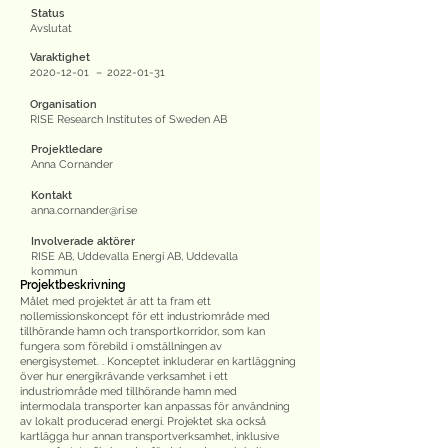
Status
Avslutat
Varaktighet
2020-12-01
–
2022-01-31
Organisation
RISE Research Institutes of Sweden AB
Projektledare
Anna Cornander
Kontakt
anna.cornander@ri.se
Involverade aktörer
RISE AB, Uddevalla Energi AB, Uddevalla
kommun
Projektbeskrivning
Målet med projektet är att ta fram ett
nollemissionskoncept för ett industriområde med
tillhörande hamn och transportkorridor, som kan
fungera som förebild i omställningen av
energisystemet. . Konceptet inkluderar en kartläggning
över hur energikrävande verksamhet i ett
industriområde med tillhörande hamn med
intermodala transporter kan anpassas för användning
av lokalt producerad energi. Projektet ska också
kartlägga hur annan transportverksamhet, inklusive