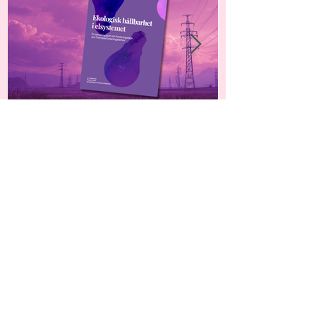
Ny rapport: Framtidens
elsystem kräver mer
kunskap om ekologisk
hållbarhet