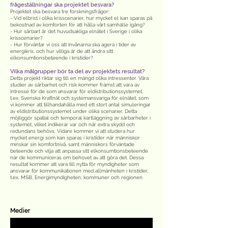
frågeställningar ska projektet besvara?
Projektet ska besvara tre forskningsfrågor:
- Vid elbrist i olika krisscenarier, hur mycket el kan sparas på
bekostnad av komforten för att hålla vårt samhälle igång?
- Hur sårbart är det huvudsakliga elnätet i Sverige i olika
krisscenarier?
- Hur förväntar vi oss att invånarna ska agera i tider av
energikris, och hur villiga är de att ändra sitt
elkonsumtionsbeteende i kristider?
Vilka målgrupper bör ta del av projektets resultat?
Detta projekt riktar sig till en mängd olika intressenter. Våra
studier av sårbarhet och risk kommer främst att vara av
intresse för de som ansvarar för eldistributionssystemet,
t.ex. Svenska Kraftnät och systemansvariga för elnätet, som
vi kommer att tillhandahålla med ett stort antal simuleringar
av eldistributionssystemet under olika scenarier. Detta
möjliggör spatial och temporal kartläggning av sårbarheter i
systemet, vilket indikerar var och när extra skydd och
redundans behövs. Vidare kommer vi att studera hur
mycket energi som kan sparas i kristider när människor
minskar sin komfortnivå, samt människors förväntade
beteende och vilja att anpassa sitt elkonsumtionsbeteende
när de kommuniceras om behovet av att göra det. Dessa
resultat kommer att vara till nytta för myndigheter som
ansvarar för kommunikationen med allmänheten i kristider,
t.ex. MSB, Energimyndigheten, kommuner och regionen.
Medier