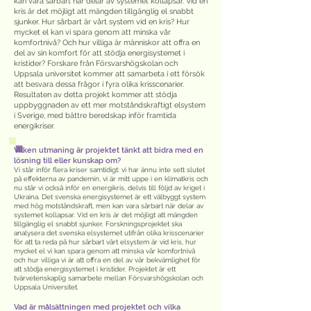
kan vara sårbart när delar av systemet kollapsar. Vid en
kris är det möjligt att mängden tillgänglig el snabbt
sjunker. Hur sårbart är vårt system vid en kris? Hur
mycket el kan vi spara genom att minska vår
komfortnivå? Och hur villiga är människor att offra en
del av sin komfort för att stödja energisystemet i
kristider? Forskare från Försvarshögskolan och
Uppsala universitet kommer att samarbeta i ett försök
att besvara dessa frågor i fyra olika krisscenarier.
Resultaten av detta projekt kommer att stödja
uppbyggnaden av ett mer motståndskraftigt elsystem
i Sverige, med bättre beredskap inför framtida
energikriser.
Vilken utmaning är projektet tänkt att bidra med en
lösning till eller kunskap om?
Vi står inför flera kriser samtidigt: vi har ännu inte sett slutet
på effekterna av pandemin, vi är mitt uppe i en klimatkris och
nu står vi också inför en energikris, delvis till följd av kriget i
Ukraina. Det svenska energisystemet är ett välbyggt system
med hög motståndskraft, men kan vara sårbart när delar av
systemet kollapsar. Vid en kris är det möjligt att mängden
tillgänglig el snabbt sjunker. Forskningsprojektet ska
analysera det svenska elsystemet utifrån olika krisscenarier
för att ta reda på hur sårbart vårt elsystem är vid kris, hur
mycket el vi kan spara genom att minska vår komfortnivå
och hur villiga vi är att offra en del av vår bekvämlighet för
att stödja energisystemet i kristider. Projektet är ett
tvärvetenskaplig samarbete mellan Försvarshögskolan och
Uppsala Universitet.
Vad är målsättningen med projektet och vilka