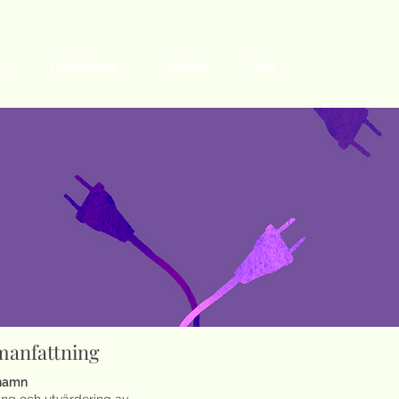
r
Utlysningar
Nyheter
Mer
anfattning
tnamn