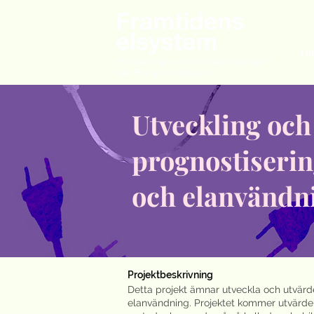
Fo
Utveckling och
prognostiserin
och elanvändni
Projektbeskrivning
Detta projekt ämnar utveckla och utvärd
elanvändning. Projektet kommer utvärde