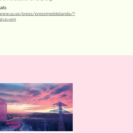
ats
//www.uu.se/press/pressmeddelande/?
6&typ=pm