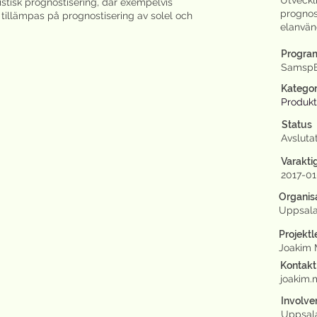
Utveckl
stisk prognostisering, där exempelvis
prognos
” tillämpas på prognostisering av solel och
elanvän
Progra
Samsp
Kategor
Produkt
Status
Avsluta
Varakti
2017-0
Organis
Uppsala 
Projekt
Joakim
Kontakt
joakim
Involve
Uppsala