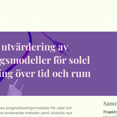
rsknings- och innovationsprojekt
Seminarier
Rapporte
 utvärdering av
gsmodeller för solel
ng över tid och rum
Samm
era prognostiseringsmodeller för solel och
Projek
ra existerande metoder samt utveckla nya