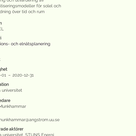
ing och utvärdering av
tiseringsmodeller för solel och
dning över tid och rum
m
EL
i
ions- och elnätsplanering
t
ghet
1-01
–
2020-12-31
ation
universitet
ledare
 Munkhammar
.munkhammar@angstrom.uu.se
rade aktörer
 universitet, STUNS Energi