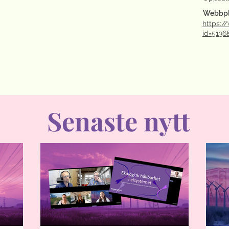
Webbpl
https:
id=513
Senaste nytt