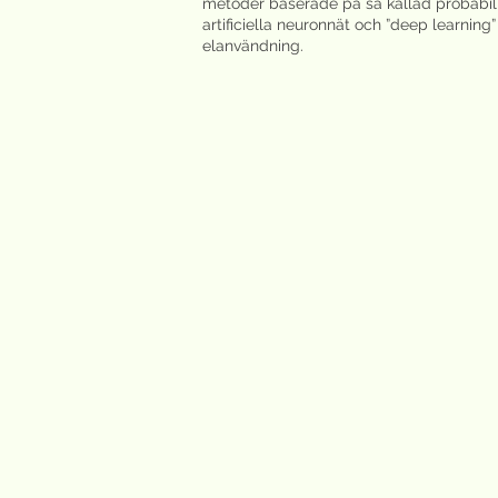
metoder baserade på så kallad probabili
artificiella neuronnät och ”deep learning
elanvändning.