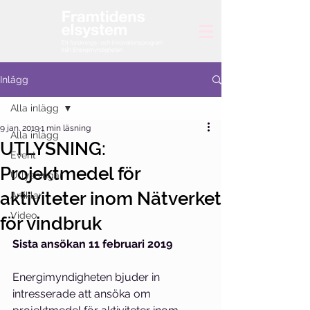
Inlägg
Alla inlägg
9 jan. 2019
1 min läsning
Alla inlägg
UTLYSNING:
Event
Projektmedel för
Utlysningar
aktiviteter inom Nätverket
Artiklar
Video
för vindbruk
Sista ansökan 11 februari 2019
Energimyndigheten bjuder in 
intresserade att ansöka om 