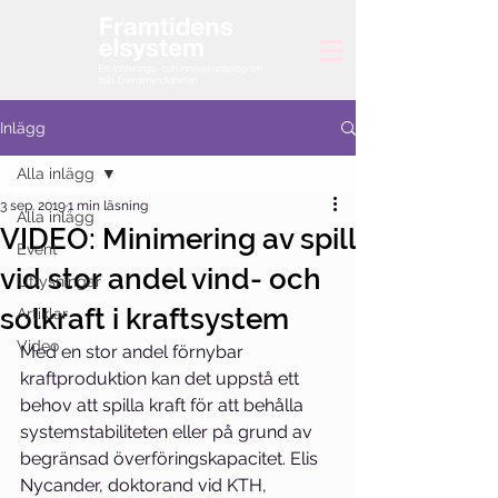
Inlägg
Alla inlägg
3 sep. 2019
1 min läsning
Alla inlägg
VIDEO: Minimering av spill
Event
vid stor andel vind- och
Utlysningar
solkraft i kraftsystem
Artiklar
Video
Med en stor andel förnybar 
kraftproduktion kan det uppstå ett 
behov att spilla kraft för att behålla 
systemstabiliteten eller på grund av 
begränsad överföringskapacitet. Elis 
Nycander, doktorand vid KTH, 